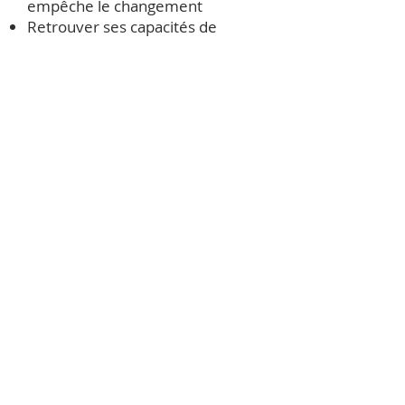
empêche le changement
Retrouver ses capacités de
guérison et d’auto-guérison
Regain d'énergie
Auto-régénération des cellules
Soulagement de tensions,
malaises, douleurs,...
Changements importants pour
des problèmes aussi diverses
que : manque de vitalité,
allergies, maladies chroniques,
problèmes de peaux,
dérèglements hormonaux,
problèmes de fertilité,
problèmes d'addictions (alcool,
tabac, drogue), cancer,...
... et bien plus encore !!!
Comment recevoir une